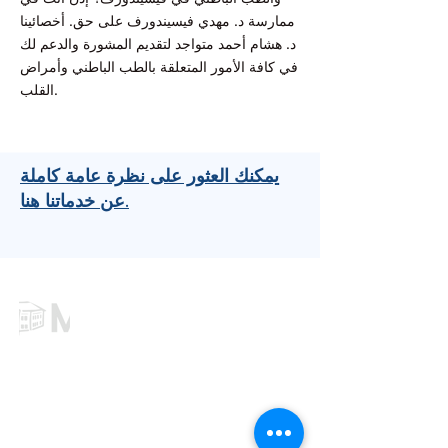
ممارسة د. مهدي فيسيندورف على حق. أخصائينا
د. هشام أحمد متواجد لتقديم المشورة والدعم لك
في كافة الأمور المتعلقة بالطب الباطني وأمراض
القلب.
يمكنك العثور على نظرة عامة كاملة
عن خدماتنا هنا.
يقدم لك مركز الرعاية الطبية الخاص بنا خدمات
الممارسين العامين والمتخصصين ذوي الخبرة في
.
Gifhorn
و
Wolfsburg
و
Wesendorf
مواقع