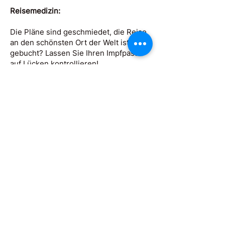
Reisemedizin:
Die Pläne sind geschmiedet, die Reise
an den schönsten Ort der Welt ist
gebucht? Lassen Sie Ihren Impfpass
auf Lücken kontrollieren!
Reiseimpfungen sind bereits für
gängige Ziele sinnvoll. Für Reisen nach
Afrika, Asien oder Südamerika ist eine
vorherige reisemedizinische Beratung
dringend zu empfehlen, da die
dortigen Infektionsgefahren nicht zu
unterschätzen sind und Ihnen teilweise
auch die Einreise verwehrt werden
kann.
Reisemedizinische Impfungen:
FSME
Hepatitis A/B (virale Leberentzündung)
Cholera